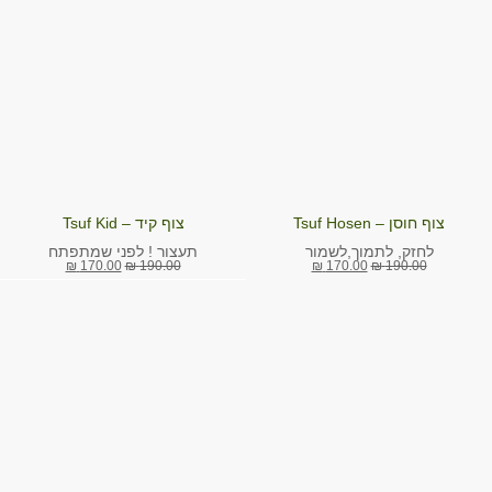
250 מ"ל
250 מ"ל
צוף חוסן – Tsuf Hosen
צוף קיד – Tsuf Kid
תעצור ! לפני שמתפתח
לחזק, לתמוך,לשמור
₪
170.00
₪
190.00
₪
170.00
₪
190.00