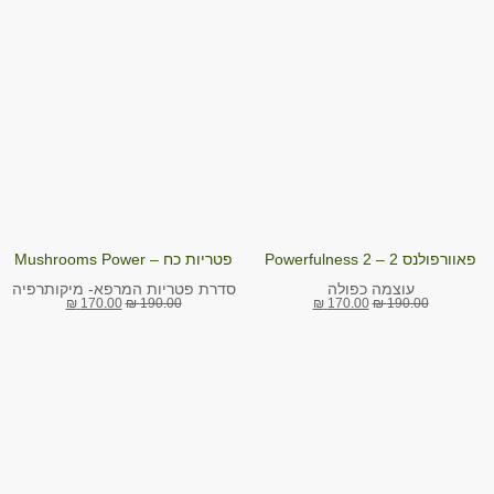
פאוורפולנס 2 – Powerfulness 2
פטריות כח – Mushrooms Power
עוצמה כפולה
סדרת פטריות המרפא- מיקותרפיה
₪
170.00
₪
190.00
₪
170.00
₪
190.00