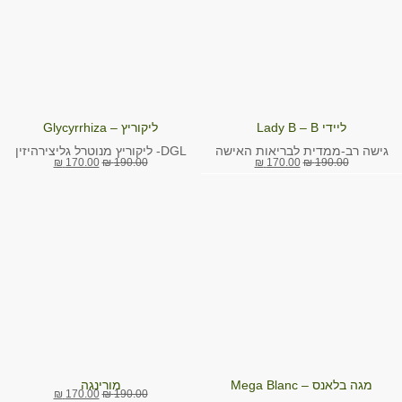
ליידי Lady B – B
ליקוריץ – Glycyrrhiza
גישה רב-ממדית לבריאות האישה
DGL- ליקוריץ מנוטרל גליצירהיזין
₪
170.00
₪
190.00
₪
170.00
₪
190.00
מגה בלאנס – Mega Blanc
מורינגה
₪
170.00
₪
190.00