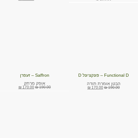
Functional D – פונקציונל D
Saffron – זעפרן
אופק מרתק
הבטן אומרת תודה
₪
170.00
₪
190.00
₪
170.00
₪
190.00