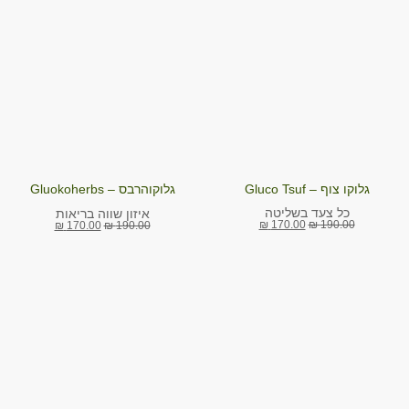
גלוקו צוף – Gluco Tsuf
גלוקוהרבס – Gluokoherbs
כל צעד בשליטה
איזון שווה בריאות
₪
170.00
₪
190.00
₪
170.00
₪
190.00