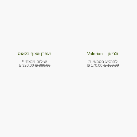
ולריאן – Valerian
זעפרן &צוף בלאנס
להרגיע בטבעיות
שילוב מנצח!!!
₪
170.00
₪
190.00
₪
320.00
₪
380.00