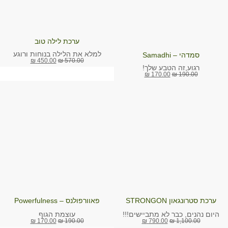
ערכת לילה טוב
למלא את הלילה בנוחות ורוגע
סמדהי – Samadhi
₪
450.00
₪
570.00
רגוע,זה הטבע שלך!
₪
170.00
₪
190.00
ערכת סטרונגאון STRONGON
פאוורפולנס – Powerfulness
עוצמת הגוף
היום נהנים, כבר לא מתביישים!!!
₪
170.00
₪
190.00
₪
790.00
₪
1,100.00