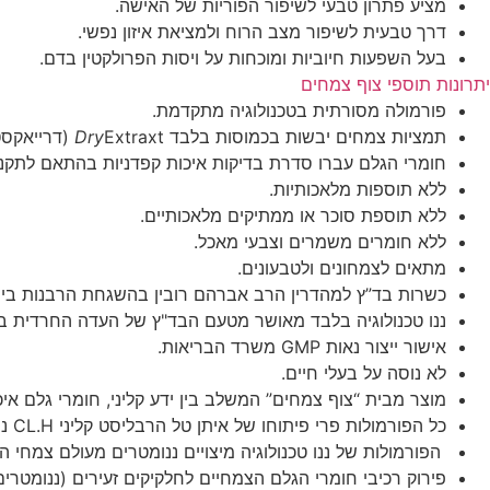
מציע פתרון טבעי לשיפור הפוריות של האישה.
דרך טבעית לשיפור מצב הרוח ולמציאת איזון נפשי.
בעל השפעות חיוביות ומוכחות על ויסות הפרולקטין בדם.
יתרונות תוספי צוף צמחים
פורמולה מסורתית בטכנולוגיה מתקדמת.
תמציות צמחים יבשות בכמוסות בלבד
Extraxt (דרייאקסטרקט)./ תמצית נוזלית
Dry
חומרי הגלם עברו סדרת בדיקות איכות קפדניות בהתאם לתקני
ללא תוספות מלאכותיות.
ללא תוספת סוכר או ממתיקים מלאכותיים.
ללא חומרים משמרים וצבעי מאכל.
מתאים לצמחונים ולטבעונים.
כשרות בד”ץ למהדרין הרב אברהם רובין בהשגחת הרבנות בית ש
ננו טכנולוגיה בלבד מאושר מטעם הבד"ץ של העדה החרדית ב
אישור ייצור נאות GMP משרד הבריאות.
לא נוסה על בעלי חיים.
מוצר מבית “צוף צמחים” המשלב בין ידע קליני, חומרי גלם איכו
כל הפורמולות פרי פיתוחו של איתן טל הרבליסט קליני CL.H נושא דיפלומה Wild Rose College of Herbal Medicine CANADA.
הפורמולות של ננו טכנולוגיה מיצויים ננומטרים מעולם צמח
פירוק רכיבי חומרי הגלם הצמחיים לחלקיקים זעירים (ננומטר