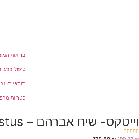
בריאות המש
טיפול בבעיות
תוספי תזונה
פטריות מרפ
וייטקס- שיח אברהם – Vitex Agnus-Castus




