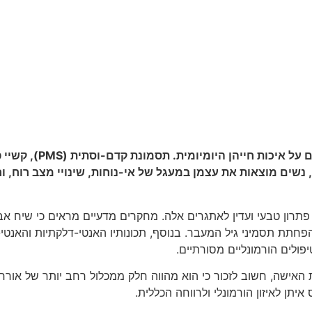
על איכות חייהן היומיומית. תסמונת קדם-וסתית (
PMS
), קשיי
 נשים מוצאות את עצמן במעגל של אי-נוחות, שינויי מצב רוח, ו
מח מרפא עתיק יומין, מציע פתרון טבעי ועדין לאתגרים אלה. מחקרים מדעיים מרא
משמעותית בתסמיני PMS, שיפור הפוריות, והפחתת תסמיני גיל המעבר. בנוסף, תכונותיו ה
ולים הורמונליים מסורתיים.
ישה, חשוב לזכור כי הוא מהווה חלק ממכלול רחב יותר של אורח חיי
תן לאיזון הורמונלי ולרווחה הכללית.