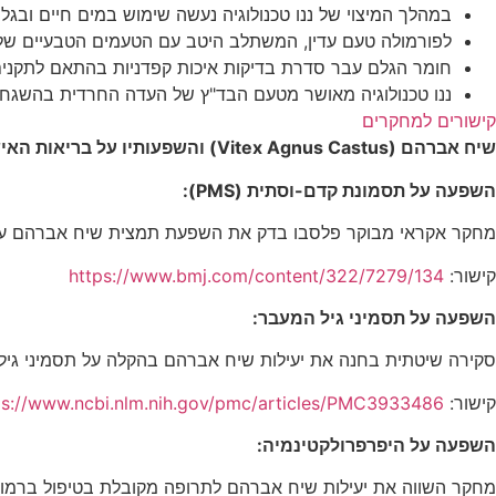
במהלך המיצוי של ננו טכנולוגיה נעשה שימוש במים חיים ובגלי
לפורמולה טעם עדין, המשתלב היטב עם הטעמים הטבעיים של
חומר הגלם עבר סדרת בדיקות איכות קפדניות בהתאם לתקנים המ
ננו טכנולוגיה מאושר מטעם הבד"ץ של העדה החרדית בהשגחת
קישורים למחקרים
שיח אברהם (
Vitex Agnus Castus
) והשפעותיו על בריאות האי
השפעה על תסמונת קדם-וסתית (
PMS
):
מחקר אקראי מבוקר פלסבו בדק את השפעת תמצית שיח אברהם על PMS. התוצאות הראו שיפור משמעותי בתסמיני PMS בקבוצת הטיפול לעומת קבוצת הפל
קישור:
https://www.bmj.com/content/322/7279/134
השפעה על תסמיני גיל המעבר:
סקירה שיטתית בחנה את יעילות שיח אברהם בהקלה על תסמיני גיל ה
קישור:
ps://www.ncbi.nlm.nih.gov/pmc/articles/PMC3933486/
השפעה על היפרפרולקטינמיה:
מחקר השווה את יעילות שיח אברהם לתרופה מקובלת בטיפול ברמות 