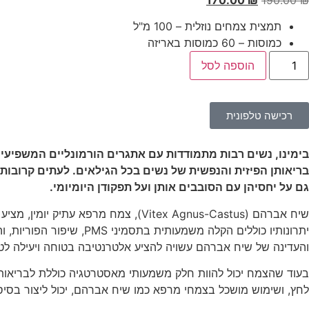
170.00
₪
190.00
₪
תמצית צמחים נוזלית – 100 מ"ל
כמוסות – 60 כמוסות באריזה
הוספה לסל
רכישה טלפונית
בימינו, נשים רבות מתמודדות עם אתגרים הורמונליים המשפיעים 
בריאותן הפיזית והנפשית של נשים בכל הגילאים. לעתים קרובות,
גם על יחסיהן עם הסובבים אותן ועל תפקודן היומיומי.
שיח אברהם (Vitex Agnus-Castus), צ
יתרונותיו כוללים הקלה 
והעדינה של שיח אברהם עשויה להציע אלטרנטיבה בטוחה ויעילה לטיפ
בעוד שהצמח יכול להוות חלק משמעותי מאסטרטגיה כוללת לבריאות הא
לחץ, ושימוש מושכל בצמחי מרפא כמו שיח אברהם, יכול ליצור בסיס אי