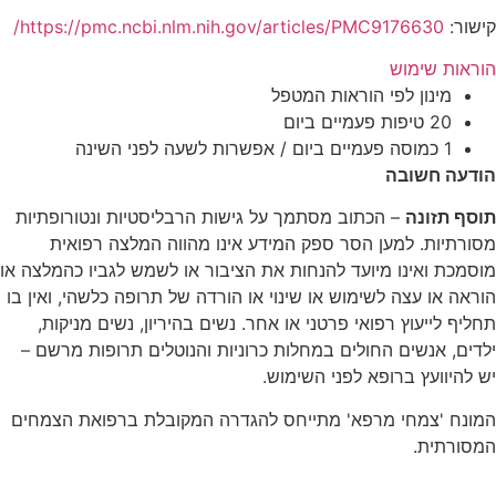
ור:
https://pmc.ncbi.nlm.nih.gov/articles/PMC9176630/
אות שימוש
מינון לפי הוראות המטפל
20 טיפות פעמיים ביום
1 כמוסה פעמיים ביום / אפשרות לשעה לפני השינה
עה חשובה
ף תזונה
– הכתוב מסתמך על גישות הרבליסטיות ונטורופתיות
רתיות. למען הסר ספק המידע אינו מהווה המלצה רפואית
מכת ואינו מיועד להנחות את הציבור או לשמש לגביו כהמלצה או
ה או עצה לשימוש או שינוי או הורדה של תרופה כלשהי, ואין בו
ף לייעוץ רפואי פרטני או אחר. נשים בהיריון, נשים מניקות,
ים, אנשים החולים במחלות כרוניות והנוטלים תרופות מרשם –
היוועץ ברופא לפני השימוש.
נח 'צמחי מרפא' מתייחס להגדרה המקובלת ברפואת הצמחים
ורתית.