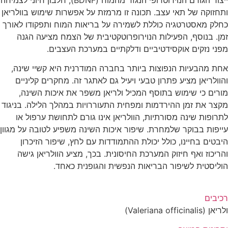
זוקה של תאי עצב. תכונה זו מרמזת על אפשרות שימוש בוולריאן
ק מאסטרטגיה כוללת לשמירה על בריאות המוח ותפקודו לאורך
. בנוסף, הפעילות הנוירופרוטקטיבית של הצמח מציעה הגנה
י נזקים אוקסידטיביים ודלקתיים במערכת העצבים.
 מהבעיות הנפוצות ביותר בחברה המודרנית היא קשיי שינה,
לריאן מציע פתרון טבעי ויעיל גם לאתגר זה. מחקרים קליניים
ים כי שימוש בתוסף המכיל ולריאן משפר את איכות השינה,
ר את זמן ההירדמות ומפחית התעוררויות במהלך הלילה. בניגוד
פות שינה מסורתיות, הוולריאן אינו גורם לתחושת ערפול או
פות בבוקר שלמחרת. שיפור איכות השינה משפיע לטובה על מגוון
ים בחיינו, כולל יכולת ההתמודדות עם לחץ, שיפור הזיכרון
כוז ואף חיזוק המערכת החיסונית. בכך, מציע הוולריאן גישה
יסטית לשיפור הבריאות הנפשית והגופנית כאחד.
בים
Valeriana offic)