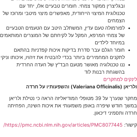
ובגליצרין ממקור צמחי. חומרים טבעיים אלו, יחד עם
טכנולוגית המיצוי הייחודית, מאפשרים מיצוי מיטבי ומרוכז של
הצמחים
לפורמולה טעם עדין, המשתלב היטב עם הטעמים הטבעיים
של צמחי המרפא, המקל על לקיחתם של המוצרים המותאמים
במיוחד לילדים
חומר הגלם עבר סדרת בדיקות איכות קפדניות בהתאם
לתקנים המחמירים ביותר בכדי להבטיח את זיהויו, איכותו וניקי
ננו טכנולוגיה מאושר מטעם הבד"ץ של העדה החרדית
בהשגחת רבנות לוד
קים למחקרים
אן (
Valeriana Officinalis
) והשפעותיו על חרדה
מחקר שנערך על 39 מטופלי המודיאליזה הראה כי נטילת ולריאן
ך חודש שיפרה באופן משמעותי את איכות השינה, הפחיתה
 ותסמיני דיכאון.
ור:
https://pmc.ncbi.nlm.nih.gov/articles/PMC8077445/