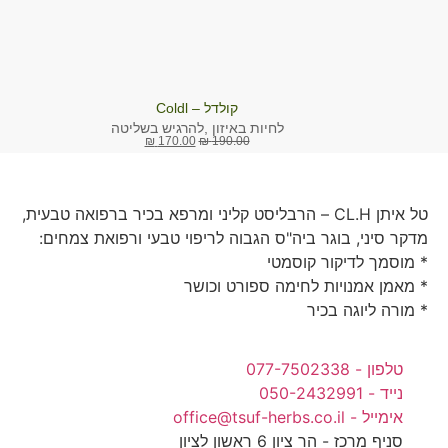
קולדל – Coldl
לחיות באיזון ,להרגיש בשליטה
₪
170.00
₪
190.00
טל איתן CL.H – הרבליסט קליני ומרפא בכיר ברפואה טבעית,
דקר סיני, בוגר ביה"ס הגבוה לריפוי טבעי ורפואת צמחים:
 מוסמך לדיקור קוסמטי
 מאמן אמנויות לחימה ספורט וכושר
 מורה ליוגה בכיר
טלפון - 077-7502338
נייד - 050-2432991
אימייל - office@tsuf-herbs.co.il
סניף מרכז - הר ציון 6 ראשון לציון